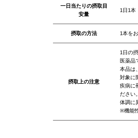
一日当たりの摂取目
1日1本（
安量
摂取の方法
1本を
1日の
医薬品
本品は
対象に
摂取上の注意
疾病に
ださい
体調に
※機能