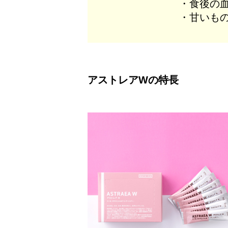
・食後の
・甘いも
アストレアWの特長