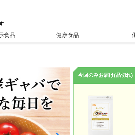
す
示食品
健康食品
今回のみお届け(品切れ)