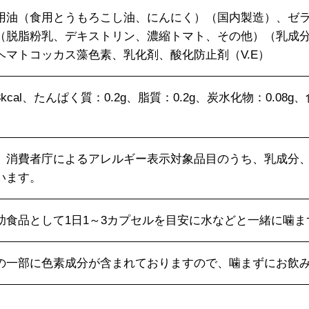
用油（食用とうもろこし油、にんにく）（国内製造）、ゼ
（脱脂粉乳、デキストリン、濃縮トマト、その他）（乳成
ヘマトコッカス藻色素、乳化剤、酸化防止剤（V.E）
kcal、たんぱく質：0.2g、脂質：0.2g、炭水化物：0.08g
、消費者庁によるアレルギー表示対象品目のうち、乳成分
います。
助食品として1日1～3カプセルを目安に水などと一緒に噛
の一部に色素成分が含まれておりますので、噛まずにお飲